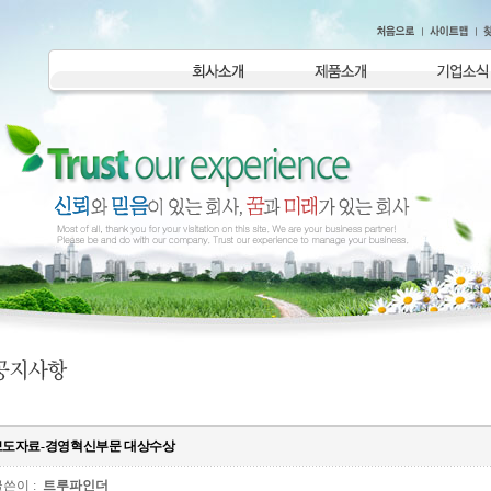
보도자료-경영혁신부문 대상수상
쓴이 :
트루파인더