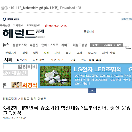
일① :
101112_bizheraldm.gif (64.1 KB)
, Download : 28